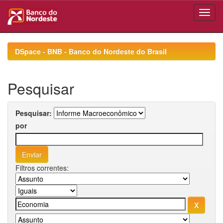
Skip
navigation
DSpace - BNB - Banco do Nordeste do Brasil
Pesquisar
Pesquisar:
por
Filtros correntes: