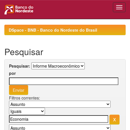
Skip
navigation
DSpace - BNB - Banco do Nordeste do Brasil
Pesquisar
Pesquisar:
por
Filtros correntes: