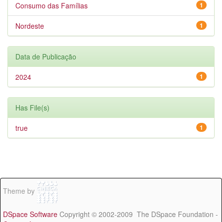
Consumo das Famílias
1
Nordeste
1
Data de Publicação
2024
1
Has File(s)
true
1
Theme by
DSpace Software
Copyright © 2002-2009 The DSpace Foundation -