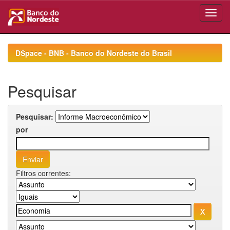
Skip
navigation
DSpace - BNB - Banco do Nordeste do Brasil
Pesquisar
Pesquisar:
por
Filtros correntes: