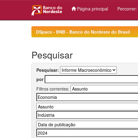
Página principal
Percorrer
Skip
navigation
DSpace - BNB - Banco do Nordeste do Brasil
Pesquisar
Pesquisar:
por
Filtros correntes: