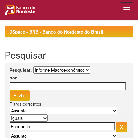
Skip
navigation
DSpace - BNB - Banco do Nordeste do Brasil
Pesquisar
Pesquisar:
por
Filtros correntes: