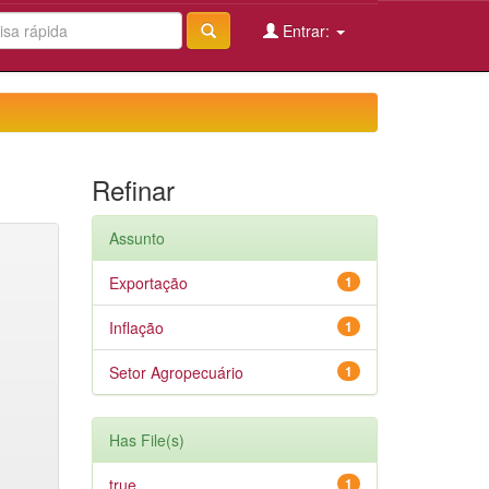
Entrar:
Refinar
Assunto
Exportação
1
Inflação
1
Setor Agropecuário
1
Has File(s)
true
1