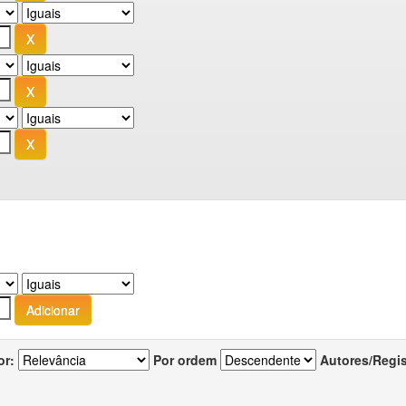
or:
Por ordem
Autores/Regi