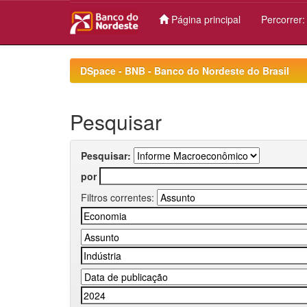
Página principal
Percorrer
Skip
navigation
DSpace - BNB - Banco do Nordeste do Brasil
Pesquisar
Pesquisar:
por
Filtros correntes: