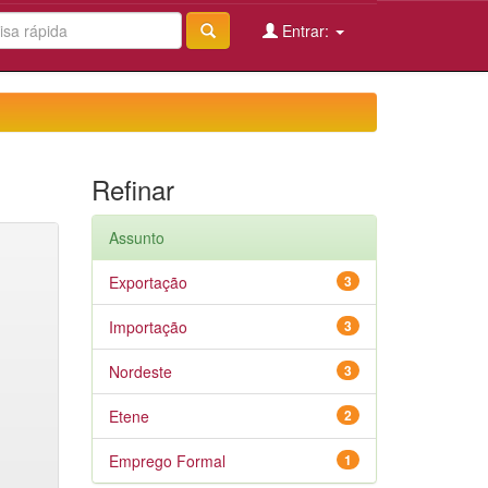
Entrar:
Refinar
Assunto
Exportação
3
Importação
3
Nordeste
3
Etene
2
Emprego Formal
1