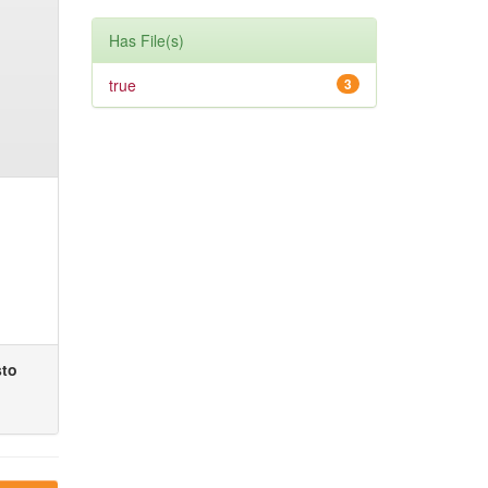
Has File(s)
true
3
sto