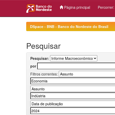
Página principal
Percorrer
Skip
navigation
DSpace - BNB - Banco do Nordeste do Brasil
Pesquisar
Pesquisar:
por
Filtros correntes: