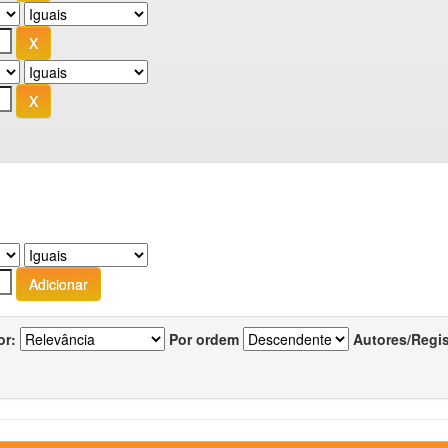
or:
Por ordem
Autores/Regi