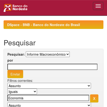
Skip
navigation
DSpace - BNB - Banco do Nordeste do Brasil
Pesquisar
Pesquisar:
por
Filtros correntes: