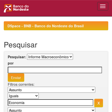
Skip
navigation
DSpace - BNB - Banco do Nordeste do Brasil
Pesquisar
Pesquisar:
por
Filtros correntes: