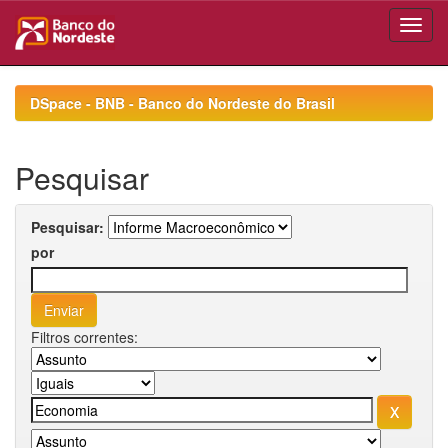
Skip
navigation
DSpace - BNB - Banco do Nordeste do Brasil
Pesquisar
Pesquisar:
por
Filtros correntes: