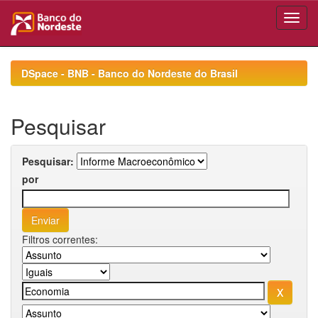
Skip
navigation
DSpace - BNB - Banco do Nordeste do Brasil
Pesquisar
Pesquisar:
por
Filtros correntes: