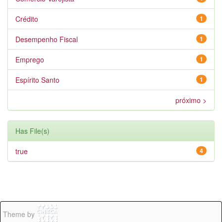
Crédito
1
Desempenho Fiscal
1
Emprego
1
Espírito Santo
1
próximo >
Has File(s)
true
4
Theme by