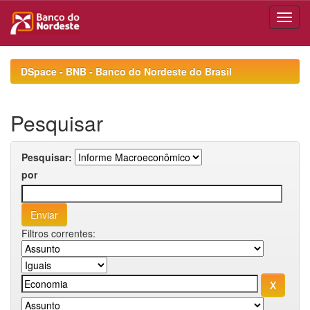
Skip
navigation
DSpace - BNB - Banco do Nordeste do Brasil
Pesquisar
Pesquisar:
por
Filtros correntes: