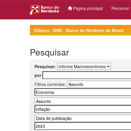
Página principal
Percorrer
Skip
navigation
DSpace - BNB - Banco do Nordeste do Brasil
Pesquisar
Pesquisar:
por
Filtros correntes: