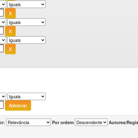
or:
Por ordem
Autores/Regi