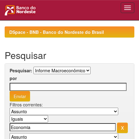
Skip
navigation
DSpace - BNB - Banco do Nordeste do Brasil
Pesquisar
Pesquisar:
por
Filtros correntes: