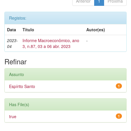
Anterior
1
Próxima
Registos:
Data
Título
Autor(es)
2023-
Informe Macroeconômico, ano
-
04
3, n.87, 03 a 06 abr. 2023
Refinar
Assunto
Espírito Santo
1
Has File(s)
true
1