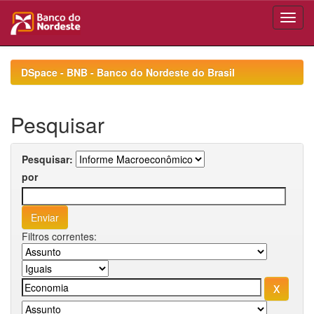
Skip
navigation
DSpace - BNB - Banco do Nordeste do Brasil
Pesquisar
Pesquisar:
por
Filtros correntes: