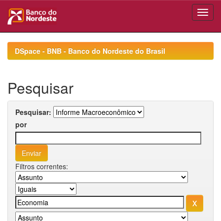
Skip
navigation
DSpace - BNB - Banco do Nordeste do Brasil
Pesquisar
Pesquisar:
por
Filtros correntes: