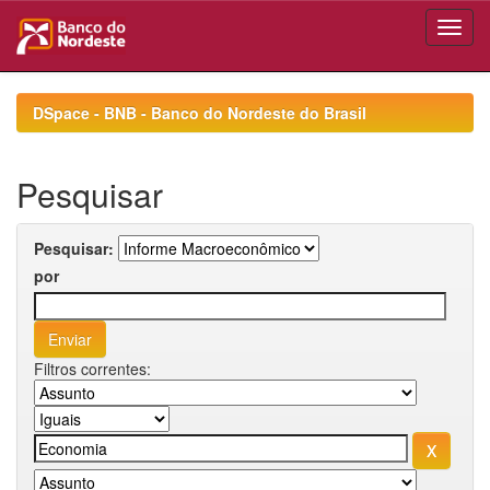
Skip
navigation
DSpace - BNB - Banco do Nordeste do Brasil
Pesquisar
Pesquisar:
por
Filtros correntes: