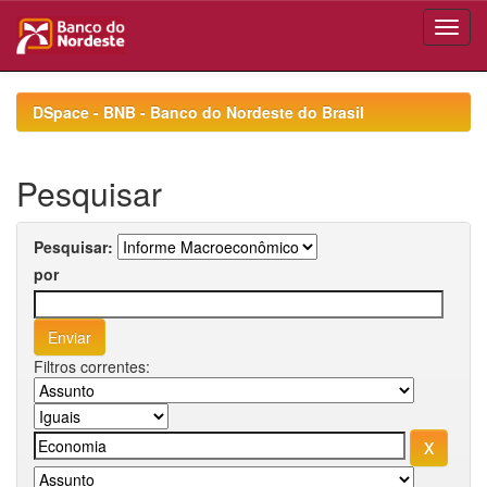
Skip
navigation
DSpace - BNB - Banco do Nordeste do Brasil
Pesquisar
Pesquisar:
por
Filtros correntes: