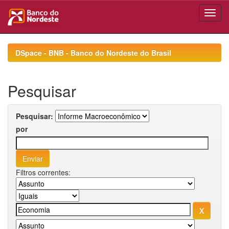
Skip
navigation
DSpace - BNB - Banco do Nordeste do Brasil
Pesquisar
Pesquisar:
por
Filtros correntes: