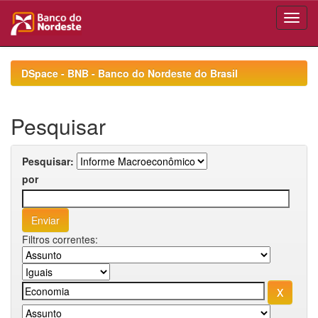
Skip
navigation
DSpace - BNB - Banco do Nordeste do Brasil
Pesquisar
Pesquisar:
por
Filtros correntes: