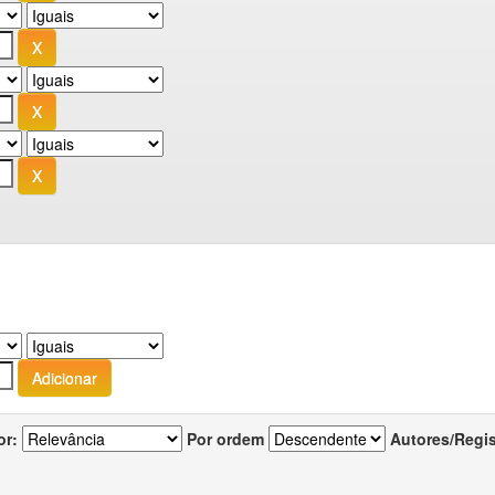
or:
Por ordem
Autores/Regi