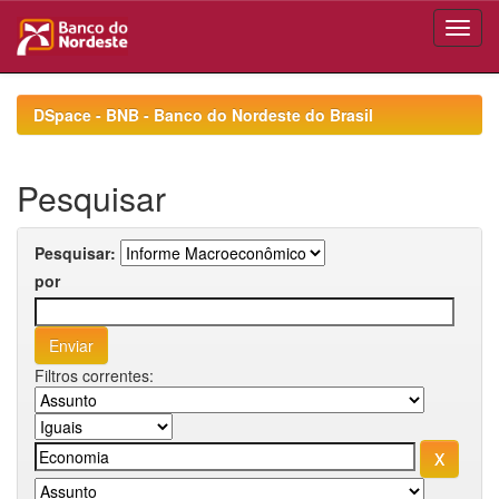
Skip
navigation
DSpace - BNB - Banco do Nordeste do Brasil
Pesquisar
Pesquisar:
por
Filtros correntes: