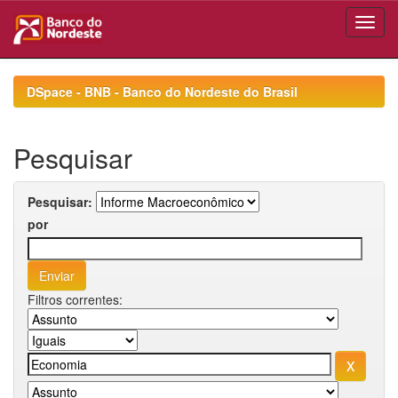
Skip
navigation
DSpace - BNB - Banco do Nordeste do Brasil
Pesquisar
Pesquisar:
por
Filtros correntes: