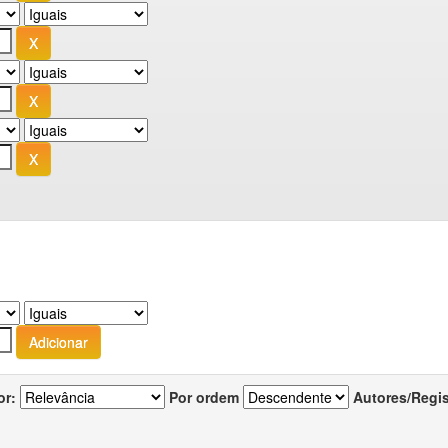
or:
Por ordem
Autores/Regi