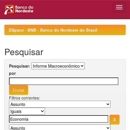
Skip
navigation
DSpace - BNB - Banco do Nordeste do Brasil
Pesquisar
Pesquisar:
por
Filtros correntes: