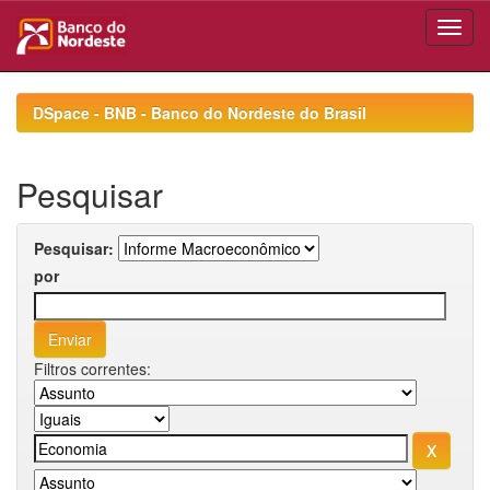
Skip
navigation
DSpace - BNB - Banco do Nordeste do Brasil
Pesquisar
Pesquisar:
por
Filtros correntes: