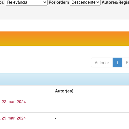
or:
Por ordem
Autores/Regi
Anterior
1
P
Autor(es)
a 22 mar. 2024
-
a 29 mar. 2024
-