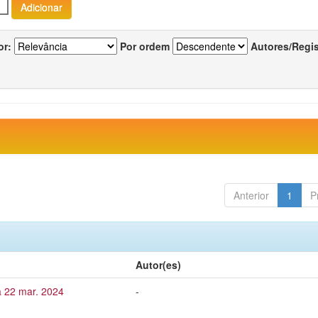
or:
Por ordem
Autores/Regi
Anterior
1
P
Autor(es)
a 22 mar. 2024
-