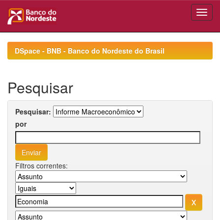
Skip
navigation
DSpace - BNB - Banco do Nordeste do Brasil
Pesquisar
Pesquisar:
por
Filtros correntes: