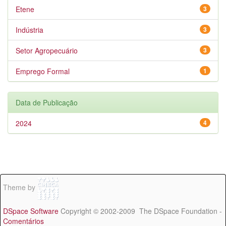
Etene
3
Indústria
3
Setor Agropecuário
3
Emprego Formal
1
Data de Publicação
2024
4
Theme by
DSpace Software
Copyright © 2002-2009 The DSpace Foundation -
Comentários