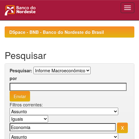
Skip
navigation
DSpace - BNB - Banco do Nordeste do Brasil
Pesquisar
Pesquisar:
por
Filtros correntes: