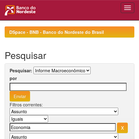
Skip
navigation
DSpace - BNB - Banco do Nordeste do Brasil
Pesquisar
Pesquisar:
por
Filtros correntes: