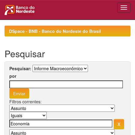
Skip
navigation
DSpace - BNB - Banco do Nordeste do Brasil
Pesquisar
Pesquisar:
por
Filtros correntes: