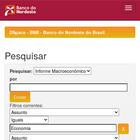
Skip
navigation
DSpace - BNB - Banco do Nordeste do Brasil
Pesquisar
Pesquisar:
por
Filtros correntes: