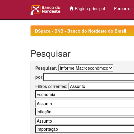
Página principal
Percorrer
Skip
navigation
DSpace - BNB - Banco do Nordeste do Brasil
Pesquisar
Pesquisar:
por
Filtros correntes: