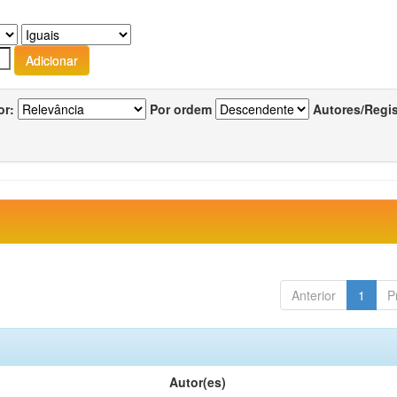
or:
Por ordem
Autores/Regi
Anterior
1
P
Autor(es)