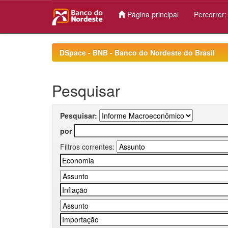
Página principal
Percorrer
Skip
navigation
DSpace - BNB - Banco do Nordeste do Brasil
Pesquisar
Pesquisar:
por
Filtros correntes: