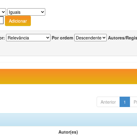
or:
Por ordem
Autores/Regi
Anterior
1
P
Autor(es)