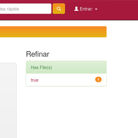
Entrar:
Refinar
Has File(s)
true
1