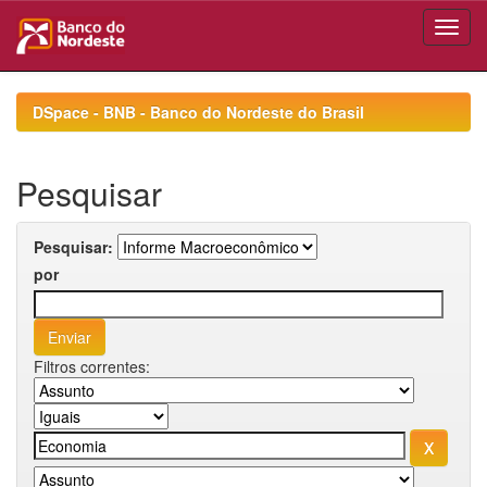
Skip
navigation
DSpace - BNB - Banco do Nordeste do Brasil
Pesquisar
Pesquisar:
por
Filtros correntes: