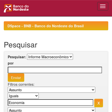
Skip
navigation
DSpace - BNB - Banco do Nordeste do Brasil
Pesquisar
Pesquisar:
por
Filtros correntes: