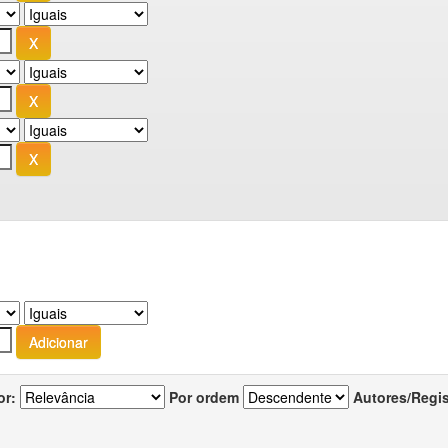
or:
Por ordem
Autores/Regi