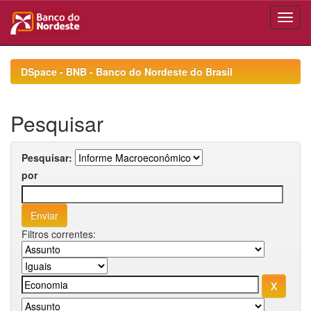
Skip
navigation
DSpace - BNB - Banco do Nordeste do Brasil
Pesquisar
Pesquisar:
por
Filtros correntes: