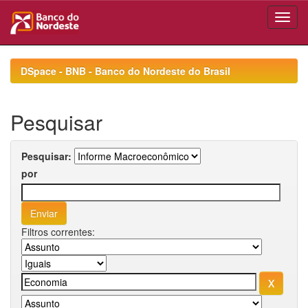
Skip
navigation
DSpace - BNB - Banco do Nordeste do Brasil
Pesquisar
Pesquisar:
por
Filtros correntes: