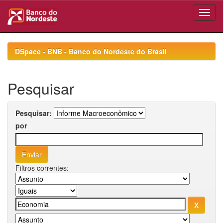
Skip
navigation
DSpace - BNB - Banco do Nordeste do Brasil
Pesquisar
Pesquisar:
por
Filtros correntes: