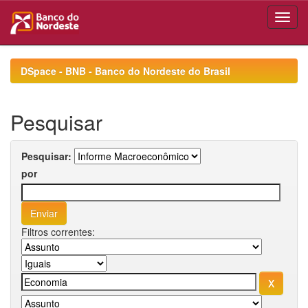
Skip
navigation
DSpace - BNB - Banco do Nordeste do Brasil
Pesquisar
Pesquisar:
por
Filtros correntes: