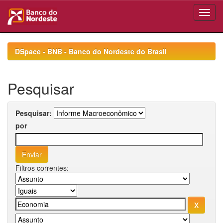
Skip
navigation
DSpace - BNB - Banco do Nordeste do Brasil
Pesquisar
Pesquisar:
por
Filtros correntes: