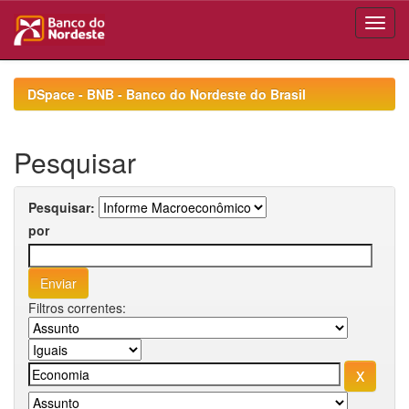
Skip
navigation
DSpace - BNB - Banco do Nordeste do Brasil
Pesquisar
Pesquisar:
por
Filtros correntes: