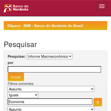
Skip
navigation
DSpace - BNB - Banco do Nordeste do Brasil
Pesquisar
Pesquisar:
por
Filtros correntes: