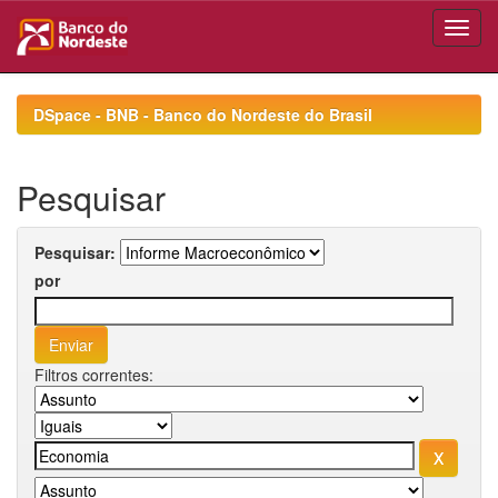
Skip
navigation
DSpace - BNB - Banco do Nordeste do Brasil
Pesquisar
Pesquisar:
por
Filtros correntes: