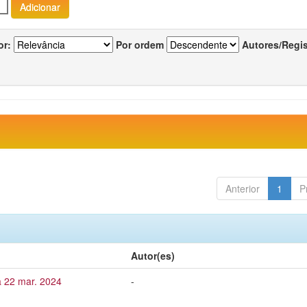
or:
Por ordem
Autores/Regi
Anterior
1
P
Autor(es)
a 22 mar. 2024
-