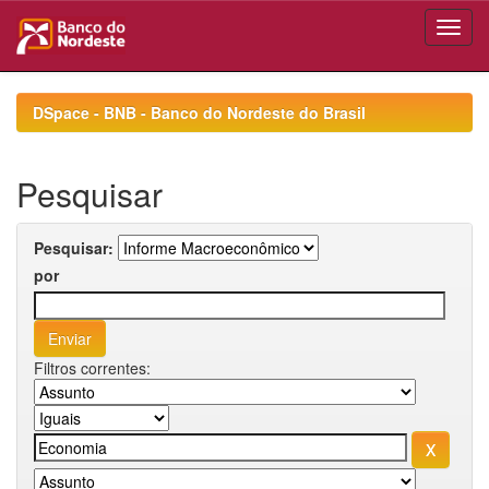
Skip
navigation
DSpace - BNB - Banco do Nordeste do Brasil
Pesquisar
Pesquisar:
por
Filtros correntes: