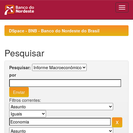
Skip
navigation
DSpace - BNB - Banco do Nordeste do Brasil
Pesquisar
Pesquisar:
por
Filtros correntes: